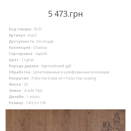
НАЛИЧИЕ
5 473.грн
Код товара:
78-01
Артикул:
chac5
Доступность:
На складе
Коллекция :
Chateau
Сортировка :
Superb
Цвет :
Cognac
Порода дерева :
Европейский дуб
Обработка :
Шпатлёванные и шлифованные коллекции
Покрытие :
Polyx Hard-wax oil + Polyx Top-coating
Фаска :
2V
Замок :
4-side T&G
Дизайн :
1 полос
Размер :
14/3,0 x 190