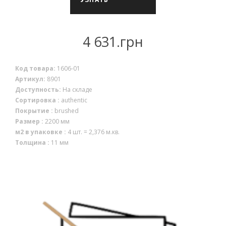
НАЛИЧИЕ
4 631.грн
Код товара:
1606-01
Артикул:
8901
Доступность:
На складе
Сортировка :
authentic
Покрытие :
brushed
Размер :
2200 мм
м2 в упаковке :
4 шт. = 2,376 м.кв.
Толщина :
11 мм