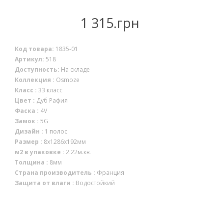
НАЛИЧИЕ
1 315.грн
Код товара:
1835-01
Артикул:
518
Доступность:
На складе
Коллекция :
Osmoze
Класс :
33 класс
Цвет :
Дуб Рафия
Фаска :
4V
Замок :
5G
Дизайн :
1 полос
Размер :
8x1286x192мм
м2 в упаковке :
2.22м.кв.
Толщина :
8мм
Страна производитель :
Франция
Защита от влаги :
Водостойкий