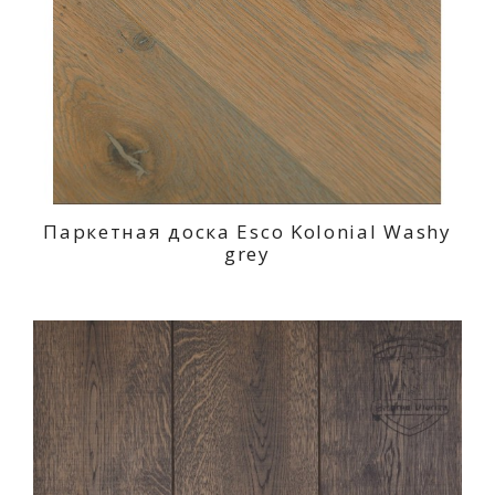
Паркетная доска Esco Kolonial Washy
grey