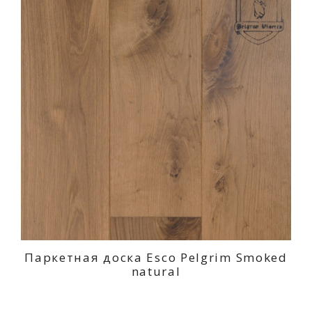
Паркетная доска Esco Pelgrim Smoked
natural