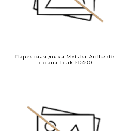
Паркетная доска Meister Authentic
caramel oak PD400