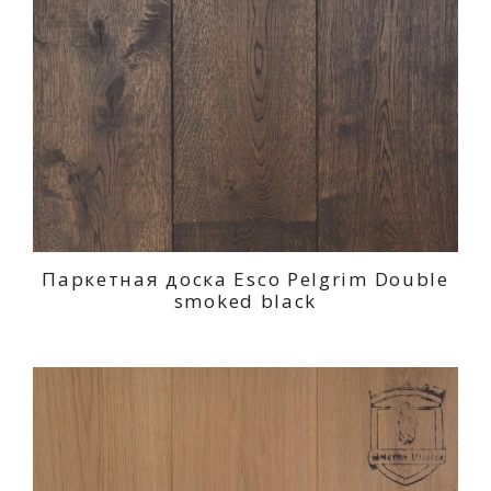
Паркетная доска Esco Pelgrim Double
smoked black