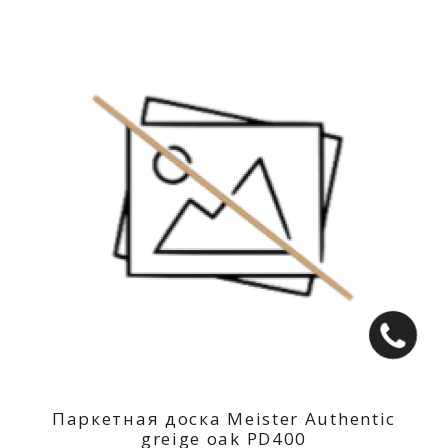
Паркетная доска Meister Authentic
greige oak PD400