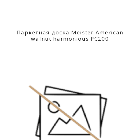
Паркетная доска Meister American
walnut harmonious PC200