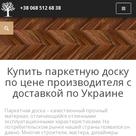
+38 068 512 68 38
Купить паркетную доску
по цене производителя с
доставкой по Украине
Паркетная доска – качественный прочный
материал, отличающийся отличными
эксплуатационными характеристиками. На
потребительском рынке нашей страны появился он
давно. Многие строители, мастера, дизайнеры