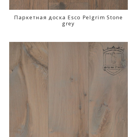
Паркетная доска Esco Pelgrim Stone
grey