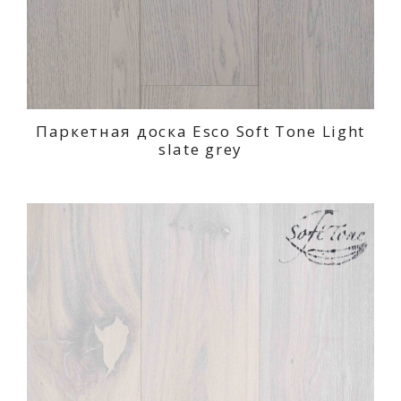
Паркетная доска Esco Soft Tone Light
slate grey