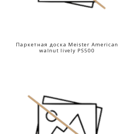
Паркетная доска Meister American
walnut lively PS500