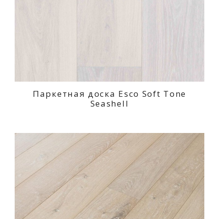
Паркетная доска Esco Soft Tone
Seashell